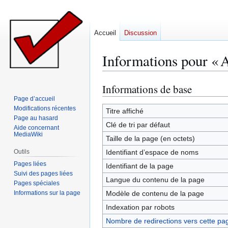
Accueil
Discussion
Informations pour « A
Informations de base
Aller
Aller
à
à
Page d’accueil
Modifications récentes
la
la
Titre affiché
Page au hasard
navigation
recherche
Clé de tri par défaut
Aide concernant
MediaWiki
Taille de la page (en octets)
Outils
Identifiant dʼespace de noms
Pages liées
Identifiant de la page
Suivi des pages liées
Langue du contenu de la page
Pages spéciales
Informations sur la page
Modèle de contenu de la page
Indexation par robots
Nombre de redirections vers cette pa